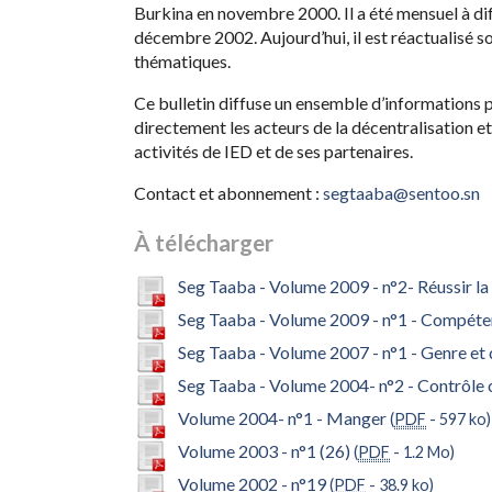
Burkina en novembre 2000. Il a été mensuel à di
décembre 2002. Aujourd’hui, il est réactualisé so
thématiques.
Ce bulletin diffuse un ensemble d’informations p
directement les acteurs de la décentralisation et
activités de IED et de ses partenaires.
Contact et abonnement :
segtaaba@sentoo.sn
À télécharger
Seg Taaba - Volume 2009 - n°2- Réussir la 
Seg Taaba - Volume 2009 - n°1 - Compéte
Seg Taaba - Volume 2007 - n°1 - Genre et 
Seg Taaba - Volume 2004- n°2 - Contrôle c
Volume 2004- n°1 - Manger
(
PDF
-
597 ko
)
Volume 2003 - n°1 (26)
(
PDF
-
1.2 Mo
)
Volume 2002 - n°19
(
PDF
-
38.9 ko
)