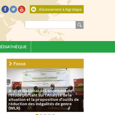
Abonnement à Agridape
ÉDIATHÈQUE
Focus
Atelier National de Lancement de
l’étude portant sur l’Analyse de la
situation et la proposition d’outils de
réduction des inégalités de genre
(WLR)