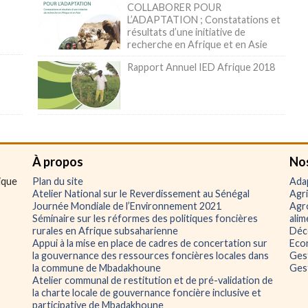
COLLABORER POUR
L’ADAPTATION ; Constatations et
résultats d’une initiative de
recherche en Afrique et en Asie
Rapport Annuel IED Afrique 2018
À propos
No
ique
Plan du site
Adap
Atelier National sur le Reverdissement au Sénégal
Agri
Journée Mondiale de l’Environnement 2021
Agro
Séminaire sur les réformes des politiques foncières
alim
rurales en Afrique subsaharienne
Déce
Appui à la mise en place de cadres de concertation sur
Eco
la gouvernance des ressources foncières locales dans
Ges
la commune de Mbadakhoune
Gest
Atelier communal de restitution et de pré-validation de
la charte locale de gouvernance foncière inclusive et
participative de Mbadakhoune